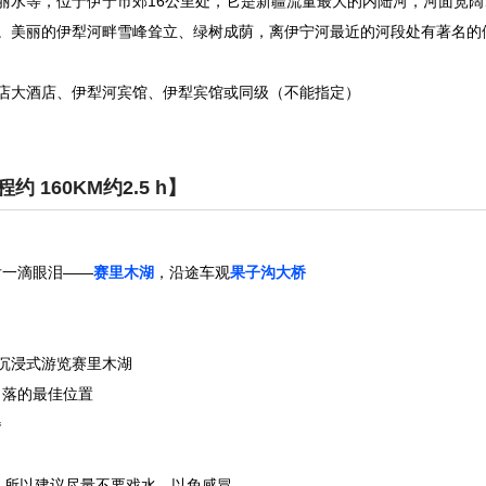
丽水等，位于伊宁市郊16公里处，它是新疆流量最大的内陆河，河面宽阔
。美丽的伊犁河畔雪峰耸立、绿树成荫，离伊宁河最近的河段处有著名的伊
店大酒店、伊犁河宾馆、伊犁宾馆或同级（不能指定）
 160KM约2.5 h】
一滴眼泪——
赛里
木
湖
，沿途车观
果子沟大桥
沉浸式游览赛里木湖
落的最佳位置
晚餐
，所以建议尽量不要戏水，以免感冒