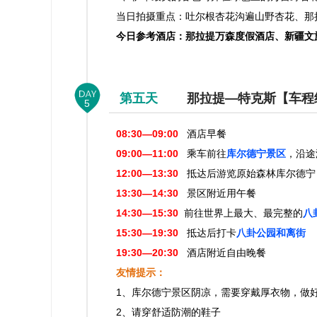
当日拍摄重点：吐尔根杏花沟遍山野杏花、那
今日参考酒店：那拉提万森度假酒店、新疆文
第五天
那拉提—特克斯【车程约2
5
08:30—09:00
酒店早餐
09:00—11:00
乘车前往
库尔德宁景区
，沿途
12:00—13:30
抵达后游览原始森林库尔德宁
13:30—14:30
景区附近用午餐
14:30—15:30
前往世界上最大、最完整的
八
15:30—19:30
抵达后打卡
八卦公园和离街
19:30—20:30
酒店附近自由晚餐
友情提示：
1、库尔德宁景区阴凉，需要穿戴厚衣物，做
2、请穿舒适防潮的鞋子