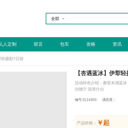
全部
私人定制
留言
包车
攻略
资讯
犁轻摄影7日游
【杏遇蓝冰】伊犁轻
活动特色介绍：赛里木湖蓝冰 
尔德宁 琼库什台
编号:3114303
满意度：
￥起
产品价格：