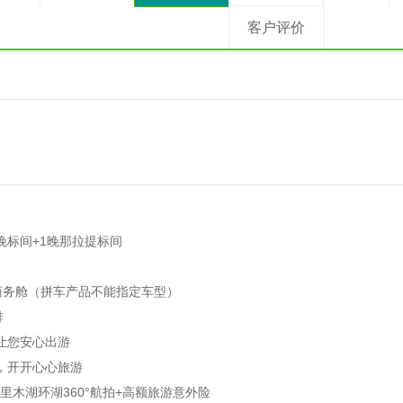
客户评价
晚标间+1晚那拉提标间
等商务舱（拼车产品不能指定车型）
排
让您安心出游
，开开心心旅游
里木湖环湖360°航拍+高额旅游意外险