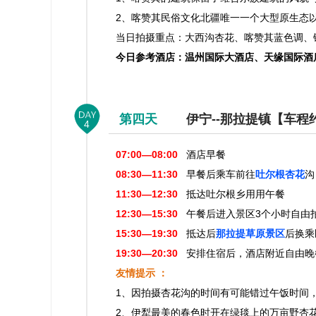
2、喀赞其民俗文化北疆唯一一个大型原生态
当日拍摄重点：大西沟杏花、喀赞其蓝色调、
今日参考酒店：温州国际大酒店、天缘国际酒
第四天
伊宁--那拉提镇【车程约
4
07:00—08:00
酒店早餐
08:30—11:30
早餐后乘车前往
吐尔根杏花
沟
11:30—12:30
抵达吐尔根乡用用午餐
12:30—15:30
午餐后进入景区3个小时自由
15:30—19:30
抵达后
那拉提草原景区
后换乘
19:30—20:30
安排住宿后，酒店附近自
友情提示 ：
1、因拍摄杏花沟的时间有可能错过午饭时间
2、伊犁最美的春色时开在绿毯上的万亩野杏