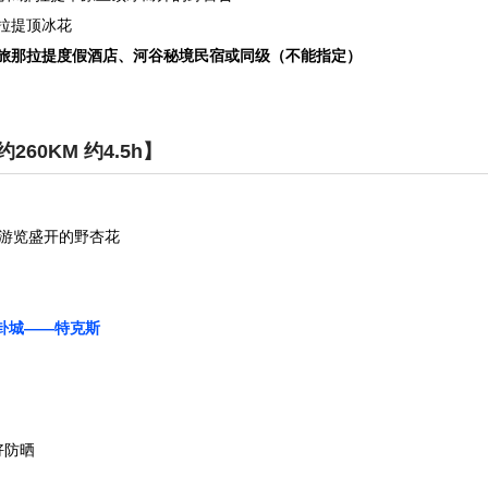
拉提顶冰花
旅那拉提度假酒店、河谷秘境民宿或同级（不能指定）
60KM 约4.5h】
游览盛开的野杏花
卦城——特克斯
好防晒