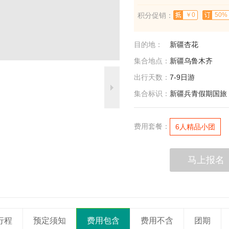
积分促销：
￥0
50%
目的地：
新疆杏花
集合地点：
新疆乌鲁木齐
出行天数：
7-9日游
集合标识：
新疆兵青假期国旅
费用套餐：
6人精品小团
马上报名
行程
预定须知
费用包含
费用不含
团期