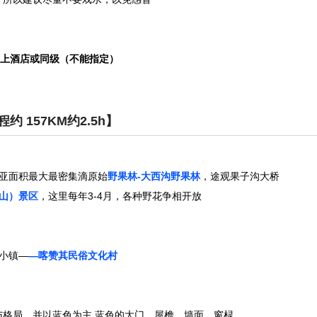
云上酒店或同级（不能指定）
 157KM约2.5h】
亚面积最大最密集滴原始
野果林-大西沟野果林
，途观果子沟大桥
山）景区
，这里每年3-4月，各种野花争相开放
小镇—
—喀赞其民俗文化村
格局，并以蓝色为主,蓝色的大门、屋檐、墙面、窗棂...