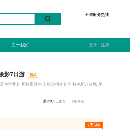
全国服务热线
关于我们
登录
丨
注册
摄影7日游
新品
蓝色喀赞其 那拉提顶冰花 吐尔根杏花沟 特克斯八卦城 库
累计0
人已报名
0
条评论
7天6晚