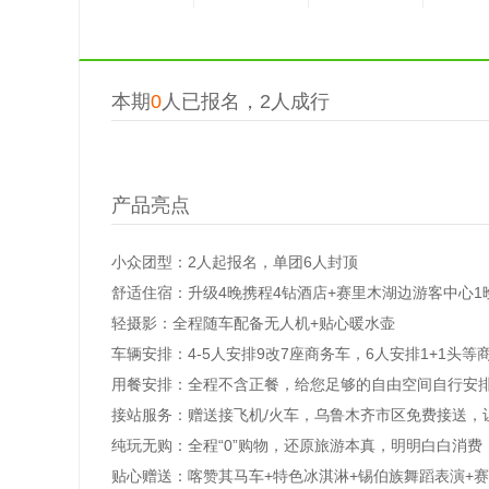
本期
0
人已报名，2人成行
产品亮点
小众团型：2人起报名，单团6人封顶
舒适住宿：升级4晚携程4钻酒店+赛里木湖边游客中心1
轻摄影：全程随车配备无人机+贴心暖水壶
车辆安排：4-5人安排9改7座商务车，6人安排1+1头
用餐安排：全程不含正餐，给您足够的自由空间自行安
接站服务：赠送接飞机/火车，乌鲁木齐市区免费接送，
纯玩无购：全程“0”购物，还原旅游本真，明明白白消费
贴心赠送：喀赞其马车+特色冰淇淋+锡伯族舞蹈表演+赛