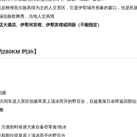
以反映维吾尔族风情为主的人文景区，它是伊犁城市形象的窗口，也是民
锡伯族歌舞秀、当地人文风情
店大酒店、伊犁河宾馆、伊犁宾馆或同级（不能指定）
280KM 约3h】
拍摄
区间车进入景区拍摄草原上顶冰而开的野百合，后趁着落日余晖返回那拉
由晚餐
，方便的时候请大家自备些零食/热水
花和那拉提草原上顶冰而开的野百合