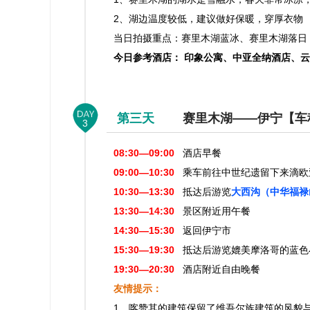
2、湖边温度较低，建议做好保暖，穿厚衣物
当日拍摄重点：赛里木湖蓝冰、赛里木湖落日
今日参考酒店： 印象公寓、中亚全纳酒店、
第三天
赛里木湖——伊宁【车程约
3
08:30—09:00
酒店早餐
09:00—10:30
乘车前往中世纪遗留下来滴欧
10:30—13:30
抵达后游览
大西沟（中华福禄
13:30—14:30
景区附近用午餐
14:30—15:30
返回伊宁市
15:30—19:30
抵达后游览媲美摩洛哥的蓝色
19:30—20:30
酒店附近自由晚餐
友情提示：
1、喀赞其的建筑保留了维吾尔族建筑的风貌与