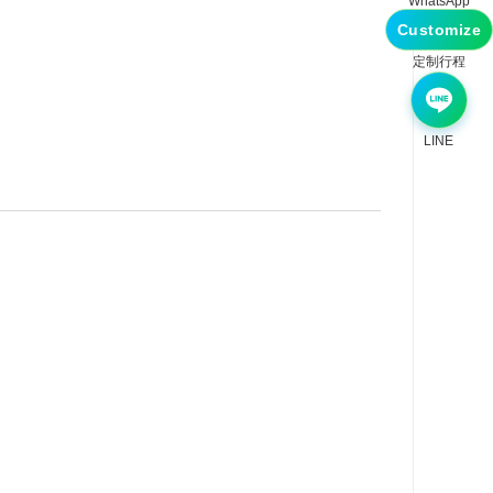
WhatsApp
Customize
定制行程
LINE