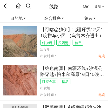
线路
我的
导航
目的地
综合排序
筛选
【可喀恋独伊】北疆环线12天1
1晚拼车小团 （乌鲁木齐进出）
纯游玩
跟团游
精品
出发地：
出发时间：
电询
【绝色南疆】南疆环线+沙漠公
路穿越+帕米尔高原16日15晚拼
车小团（乌鲁木齐进出）
独家专享
精品
出发地：
出发时间：
电询
【醉美南疆】A线南疆精华+沙