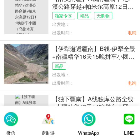
漠公路穿越+帕米尔高原12日11
晚拼车小团（乌鲁木齐起喀什
独家专享
精品
无购物
止）
出发地：
出发时间：
电询
【伊犁邂逅疆南】B线-伊犁全景
+南疆精华16天15晚拼车小团
（喀什起乌鲁木齐止）
新品
出发地：
出发时间：
电询
【独下疆南】A线独库公路全线
+南疆精华12天11晚拼车小团
（乌鲁木齐起喀什止）
纯游玩
跟团游
拼车结伴
出发地：
微信
定制游
WhatsApp
LINE
出发时间：
电询