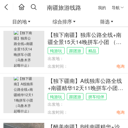
南疆旅游线路
我的
导航
目的地
综合排序
筛选
【独下南疆】独库公路全线+南
疆全景15天14晚拼车小团 （乌
鲁木齐起喀什止）
纯游玩
跟团游
精品
出发地：
出发时间：
电询
【独下疆南】A线独库公路全线
+南疆精华12天11晚拼车小团
（乌鲁木齐起喀什止）
纯游玩
跟团游
拼车结伴
出发地：
出发时间：
电询
【醉美南疆】B线南疆精华+沙