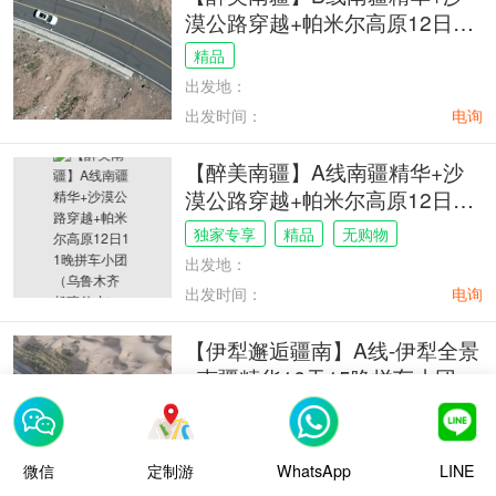
漠公路穿越+帕米尔高原12日11
晚
精品
出发地：
出发时间：
电询
【醉美南疆】A线南疆精华+沙
漠公路穿越+帕米尔高原12日11
晚拼车小团（乌鲁木齐起喀什
独家专享
精品
无购物
止）
出发地：
出发时间：
电询
【伊犁邂逅疆南】A线-伊犁全景
+南疆精华16天15晚拼车小团
（乌鲁木齐起喀什止）
纯游玩
跟团游
精品
出发地：
微信
定制游
WhatsApp
LINE
出发时间：
电询